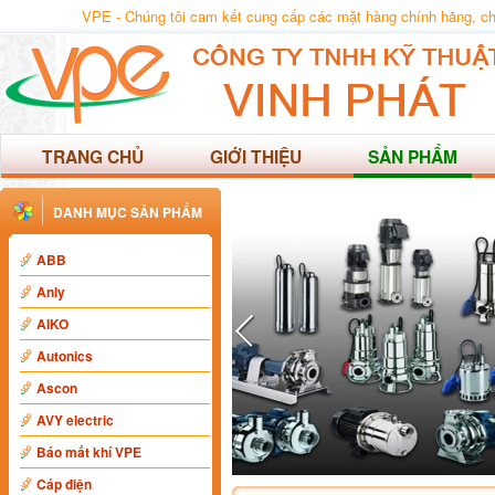
VPE - Chúng tôi cam kết cung cấp các mặt hàng chính hãng, chất
TRANG CHỦ
GIỚI THIỆU
SẢN PHẨM
DANH MỤC SẢN PHẨM
ABB
Anly
AIKO
Autonics
Ascon
AVY electric
Báo mất khí VPE
Cáp điện