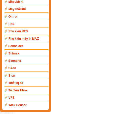
Mitsubishi
Máy thổi khí
Omron
RFS
Phụ kiện RFS
Phụ kiện máy in MAX
Schneider
Shimax
Siemens
Siren
Ston
Thiết bị đo
Tủ điện Tibox
VPE
Wick Sensor