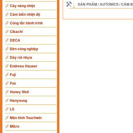
SẢN PHẨM
/
AUTONICS
/
CẢM B
Cây nâng nhiệt
Cảm biến nhiệt độ
Công tắc hành trình
Cikachi
DECA
Đèn công nghiệp
Dây rút nhựa
Endress Hauser
Fuji
Fox
Honey Well
Hanyoung
LS
Màn hình Touchwin
Mikro