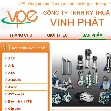
VPE - Chúng tôi cam kết cung cấp các mặt hàng chính hãng, chất
TRANG CHỦ
GIỚI THIỆU
SẢN PHẨM
DANH MỤC SẢN PHẨM
ABB
Anly
AIKO
Autonics
Ascon
AVY electric
Báo mất khí VPE
Cáp điện