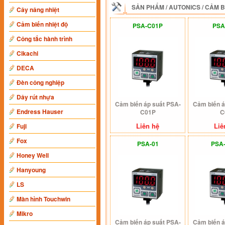
SẢN PHẨM
/
AUTONICS
/
CẢM B
Cây nâng nhiệt
Cảm biến nhiệt độ
PSA-C01P
PSA
Công tắc hành trình
Cikachi
DECA
Đèn công nghiệp
Dây rút nhựa
Cảm biến áp suất PSA-
Cảm biến á
Endress Hauser
C01P
C
Liên hệ
Liê
Fuji
Fox
PSA-01
PSA
Honey Well
Hanyoung
LS
Màn hình Touchwin
Mikro
Cảm biến áp suất PSA-
Cảm biến á