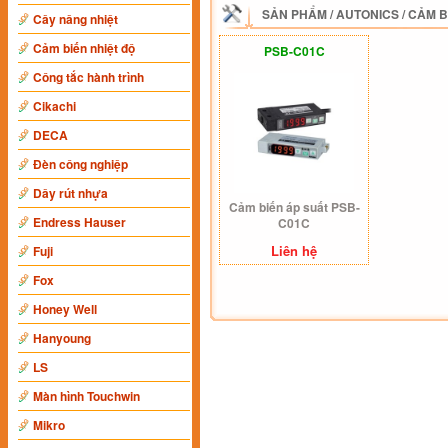
SẢN PHẨM
/
AUTONICS
/
CẢM B
Cây nâng nhiệt
Cảm biến nhiệt độ
PSB-C01C
Công tắc hành trình
Cikachi
DECA
Đèn công nghiệp
Dây rút nhựa
Cảm biến áp suất PSB-
Endress Hauser
C01C
Liên hệ
Fuji
Fox
Honey Well
Hanyoung
LS
Màn hình Touchwin
Mikro