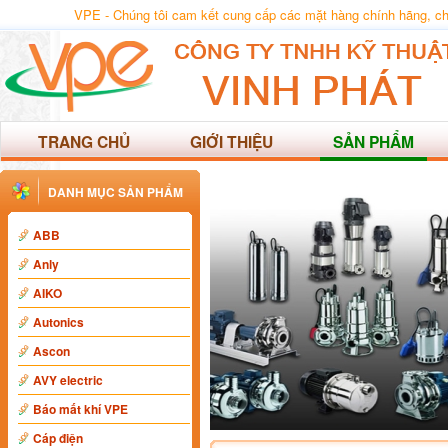
VPE - Chúng tôi cam kết cung cấp các mặt hàng chính hãng, chất
TRANG CHỦ
GIỚI THIỆU
SẢN PHẨM
DANH MỤC SẢN PHẨM
ABB
Anly
AIKO
Autonics
Ascon
AVY electric
Báo mất khí VPE
Cáp điện