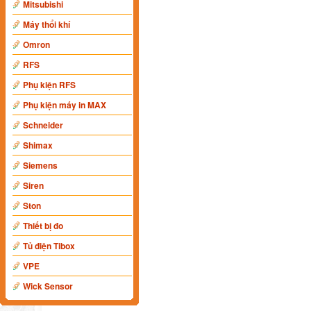
Mitsubishi
Máy thổi khí
Omron
RFS
Phụ kiện RFS
Phụ kiện máy in MAX
Schneider
Shimax
Siemens
Siren
Ston
Thiết bị đo
Tủ điện Tibox
VPE
Wick Sensor