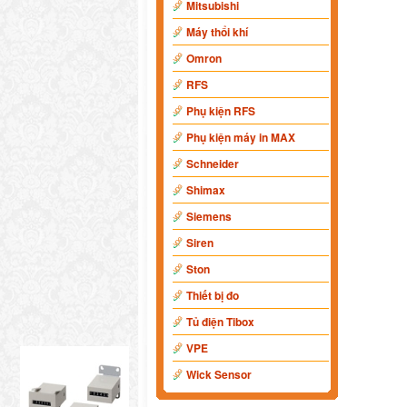
Mitsubishi
Máy thổi khí
Omron
RFS
Phụ kiện RFS
Phụ kiện máy in MAX
Schneider
Shimax
Siemens
Siren
Ston
Thiết bị đo
Tủ điện Tibox
VPE
Wick Sensor