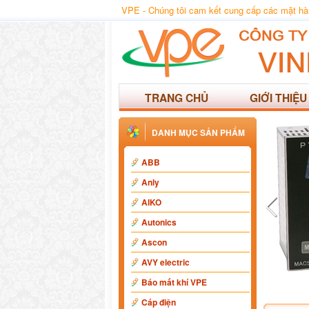
VPE - Chúng tôi cam kết cung cấp các mặt hàng
TRANG CHỦ
GIỚI THIỆU
DANH MỤC SẢN PHẨM
ABB
Anly
AIKO
Autonics
Ascon
AVY electric
Báo mất khí VPE
Cáp điện