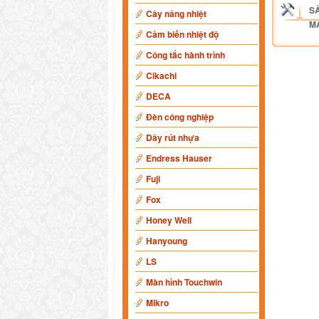
S
Cây nâng nhiệt
M
Cảm biến nhiệt độ
Công tắc hành trình
Cikachi
DECA
Đèn công nghiệp
Dây rút nhựa
Endress Hauser
Fuji
Fox
Honey Well
Hanyoung
LS
Màn hình Touchwin
Mikro