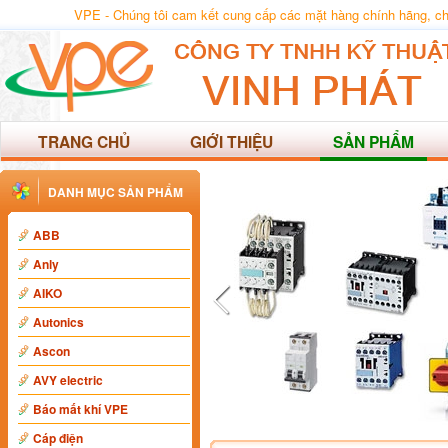
VPE - Chúng tôi cam kết cung cấp các mặt hàng chính hãng, chất
TRANG CHỦ
GIỚI THIỆU
SẢN PHẨM
DANH MỤC SẢN PHẨM
ABB
Anly
AIKO
Autonics
Ascon
AVY electric
Báo mất khí VPE
Cáp điện