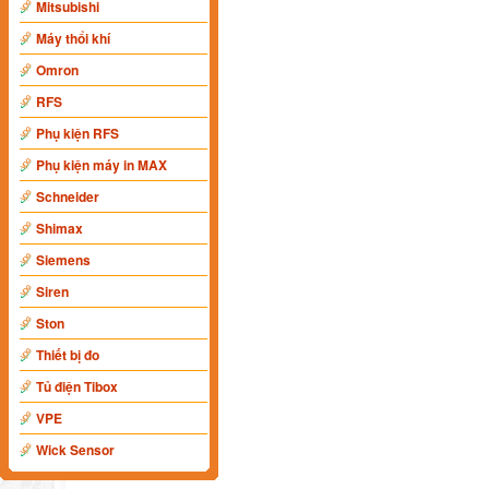
Mitsubishi
Máy thổi khí
Omron
RFS
Phụ kiện RFS
Phụ kiện máy in MAX
Schneider
Shimax
Siemens
Siren
Ston
Thiết bị đo
Tủ điện Tibox
VPE
Wick Sensor