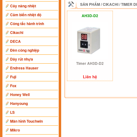
SẢN PHẨM
/
CIKACHI
/
TIMER D
Cây nâng nhiệt
Cảm biến nhiệt độ
AH3D-D2
Công tắc hành trình
Cikachi
DECA
Đèn công nghiệp
Dây rút nhựa
Timer AH3D-D2
Endress Hauser
Liên hệ
Fuji
Fox
Honey Well
Hanyoung
LS
Màn hình Touchwin
Mikro