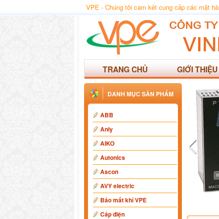
VPE - Chúng tôi cam kết cung cấp các mặt hàng
TRANG CHỦ
GIỚI THIỆU
DANH MỤC SẢN PHẨM
ABB
Anly
AIKO
Autonics
Ascon
AVY electric
Báo mất khí VPE
Cáp điện