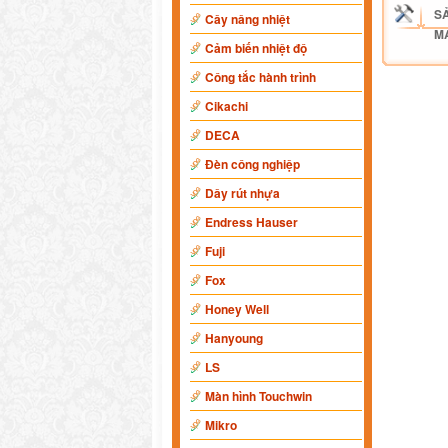
S
Cây nâng nhiệt
M
Cảm biến nhiệt độ
Công tắc hành trình
Cikachi
DECA
Đèn công nghiệp
Dây rút nhựa
Endress Hauser
Fuji
Fox
Honey Well
Hanyoung
LS
Màn hình Touchwin
Mikro