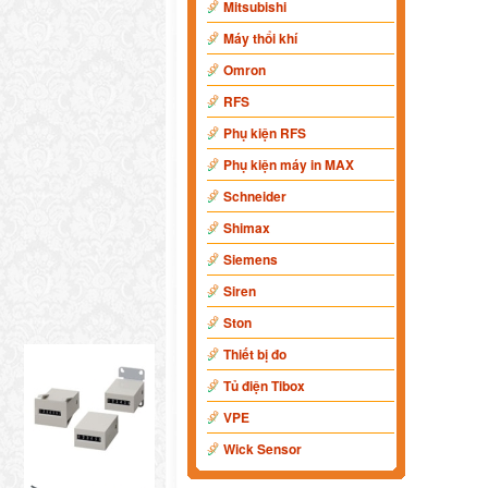
Mitsubishi
Máy thổi khí
Omron
RFS
Phụ kiện RFS
Phụ kiện máy in MAX
Schneider
Shimax
Siemens
Siren
Ston
Thiết bị đo
Tủ điện Tibox
VPE
Wick Sensor