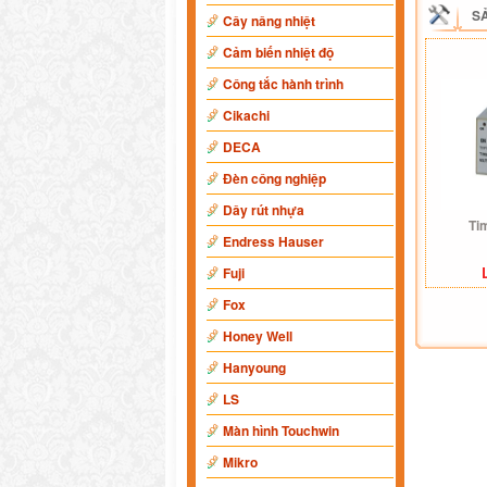
S
Cây nâng nhiệt
Cảm biến nhiệt độ
Công tắc hành trình
Cikachi
DECA
Đèn công nghiệp
Dây rút nhựa
Ti
Endress Hauser
Fuji
Fox
Honey Well
Hanyoung
LS
Màn hình Touchwin
Mikro