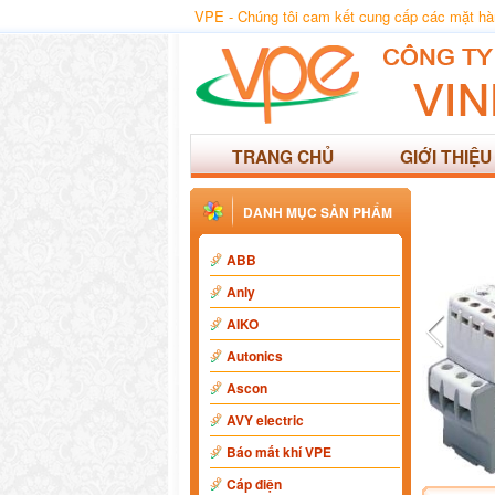
VPE - Chúng tôi cam kết cung cấp các mặt hàng
TRANG CHỦ
GIỚI THIỆU
DANH MỤC SẢN PHẨM
ABB
Anly
AIKO
Autonics
Ascon
AVY electric
Báo mất khí VPE
Cáp điện