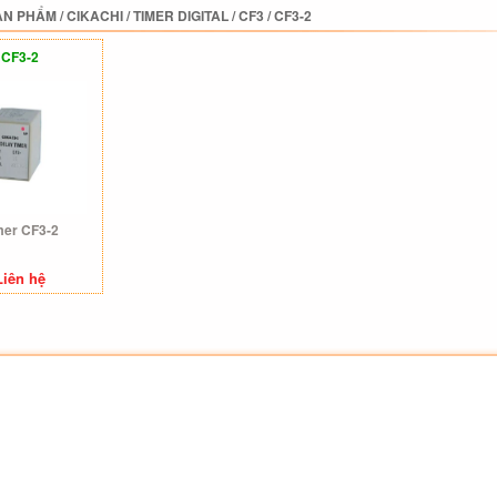
ẢN PHẨM
/
CIKACHI
/
TIMER DIGITAL
/
CF3
/
CF3-2
CF3-2
mer CF3-2
Liên hệ