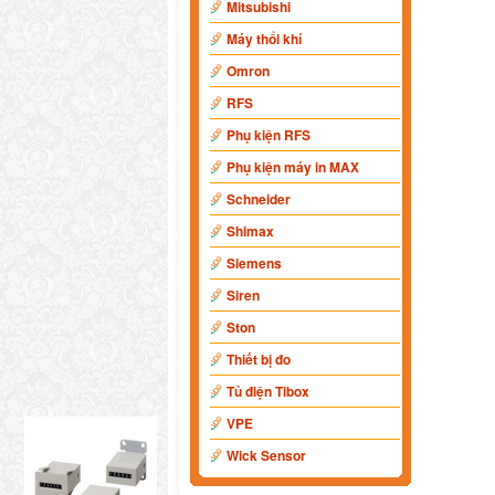
Mitsubishi
Máy thổi khí
Omron
RFS
Phụ kiện RFS
Phụ kiện máy in MAX
Schneider
Shimax
Siemens
Siren
Ston
Thiết bị đo
Tủ điện Tibox
VPE
Wick Sensor