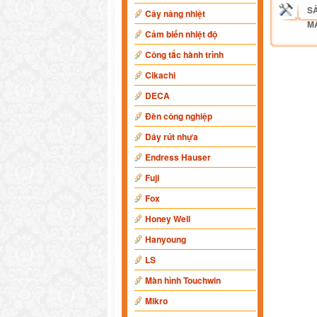
S
Cây nâng nhiệt
M
Cảm biến nhiệt độ
Công tắc hành trình
Cikachi
DECA
Đèn công nghiệp
Dây rút nhựa
Endress Hauser
Fuji
Fox
Honey Well
Hanyoung
LS
Màn hình Touchwin
Mikro