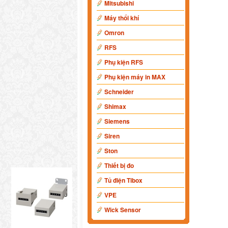
Mitsubishi
Máy thổi khí
Omron
RFS
Phụ kiện RFS
Phụ kiện máy in MAX
Schneider
Shimax
Siemens
Siren
Ston
Thiết bị đo
Tủ điện Tibox
VPE
Wick Sensor