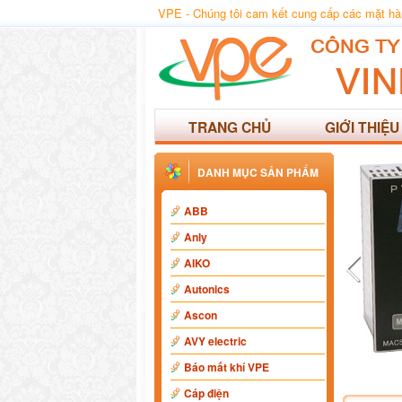
VPE - Chúng tôi cam kết cung cấp các mặt hàng
TRANG CHỦ
GIỚI THIỆU
DANH MỤC SẢN PHẨM
ABB
Anly
AIKO
Autonics
Ascon
AVY electric
Báo mất khí VPE
Cáp điện