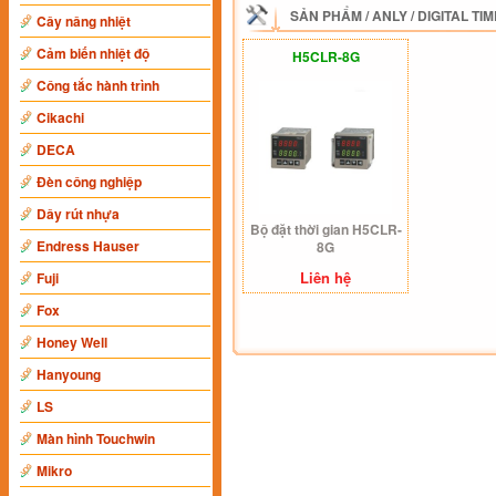
SẢN PHẨM
/
ANLY
/
DIGITAL TI
Cây nâng nhiệt
Cảm biến nhiệt độ
H5CLR-8G
Công tắc hành trình
Cikachi
DECA
Đèn công nghiệp
Dây rút nhựa
Bộ đặt thời gian H5CLR-
Endress Hauser
8G
Liên hệ
Fuji
Fox
Honey Well
Hanyoung
LS
Màn hình Touchwin
Mikro