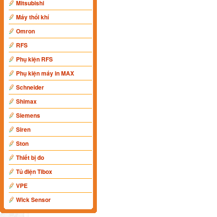
Mitsubishi
Máy thổi khí
Omron
RFS
Phụ kiện RFS
Phụ kiện máy in MAX
Schneider
Shimax
Siemens
Siren
Ston
Thiết bị đo
Tủ điện Tibox
VPE
Wick Sensor