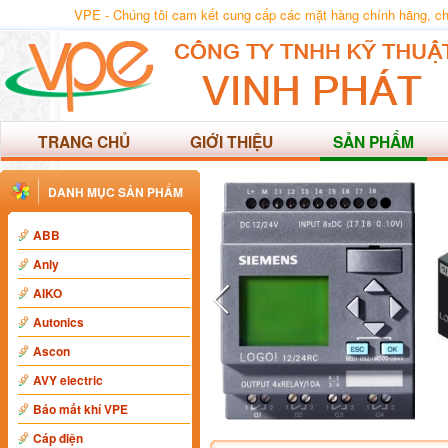
VPE - Chúng tôi cam kết cung cấp các mặt hàng chính hãng, chất
TRANG CHỦ
GIỚI THIỆU
SẢN PHẨM
DANH MỤC SẢN PHẨM
ABB
Anly
AIKO
Autonics
Ascon
AVY electric
Báo mất khí VPE
Cáp điện