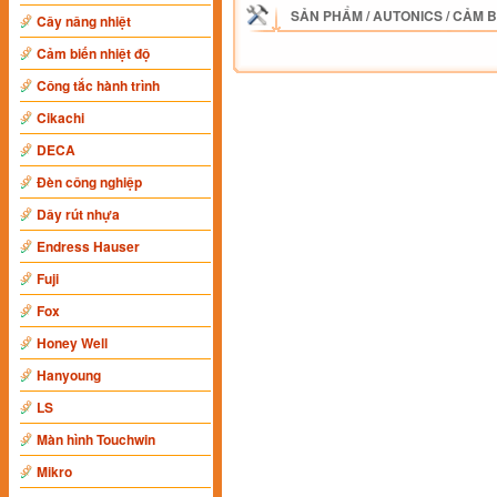
SẢN PHẨM
/
AUTONICS
/
CẢM B
Cây nâng nhiệt
Cảm biến nhiệt độ
Công tắc hành trình
Cikachi
DECA
Đèn công nghiệp
Dây rút nhựa
Endress Hauser
Fuji
Fox
Honey Well
Hanyoung
LS
Màn hình Touchwin
Mikro