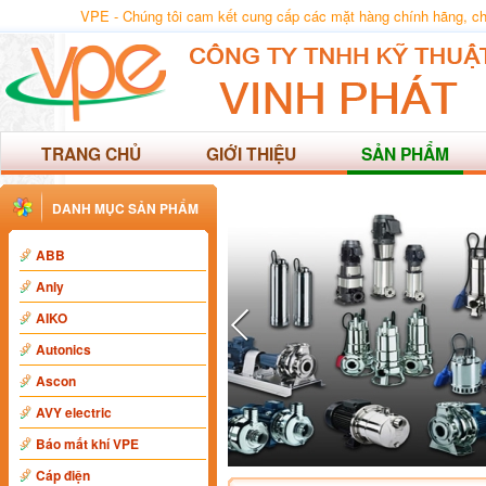
VPE - Chúng tôi cam kết cung cấp các mặt hàng chính hãng, chất
TRANG CHỦ
GIỚI THIỆU
SẢN PHẨM
DANH MỤC SẢN PHẨM
ABB
Anly
AIKO
Autonics
Ascon
AVY electric
Báo mất khí VPE
Cáp điện