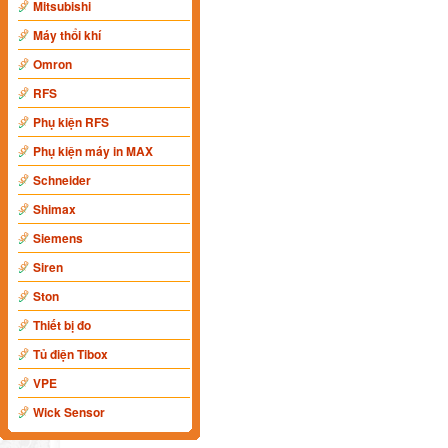
Mitsubishi
Máy thổi khí
Omron
RFS
Phụ kiện RFS
Phụ kiện máy in MAX
Schneider
Shimax
Siemens
Siren
Ston
Thiết bị đo
Tủ điện Tibox
VPE
Wick Sensor