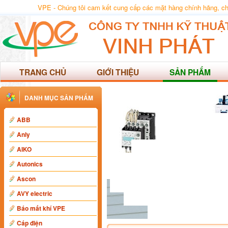
VPE - Chúng tôi cam kết cung cấp các mặt hàng chính hãng, chất
TRANG CHỦ
GIỚI THIỆU
SẢN PHẨM
DANH MỤC SẢN PHẨM
ABB
Anly
AIKO
Autonics
Ascon
AVY electric
Báo mất khí VPE
Cáp điện