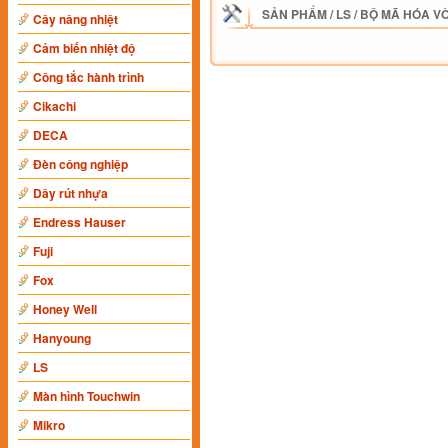
SẢN PHẨM
/
LS
/
BỘ MÃ HÓA V
Cây nâng nhiệt
Cảm biến nhiệt độ
Công tắc hành trình
Cikachi
DECA
Đèn công nghiệp
Dây rút nhựa
Endress Hauser
Fuji
Fox
Honey Well
Hanyoung
LS
Màn hình Touchwin
Mikro