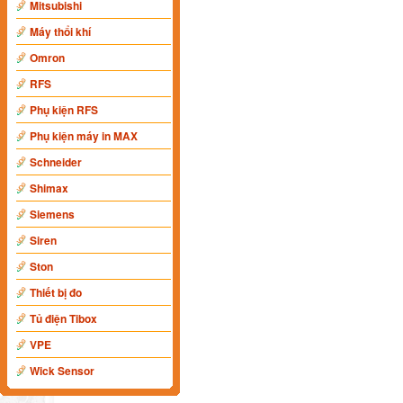
Mitsubishi
Máy thổi khí
Omron
RFS
Phụ kiện RFS
Phụ kiện máy in MAX
Schneider
Shimax
Siemens
Siren
Ston
Thiết bị đo
Tủ điện Tibox
VPE
Wick Sensor