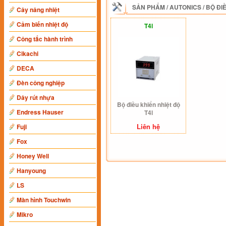
SẢN PHẨM
/
AUTONICS
/
BỘ ĐI
Cây nâng nhiệt
Cảm biến nhiệt độ
T4l
Công tắc hành trình
Cikachi
DECA
Đèn công nghiệp
Dây rút nhựa
Bộ điều khiển nhiệt độ
Endress Hauser
T4l
Liên hệ
Fuji
Fox
Honey Well
Hanyoung
LS
Màn hình Touchwin
Mikro