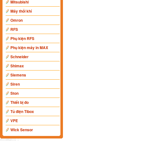
Mitsubishi
Máy thổi khí
Omron
RFS
Phụ kiện RFS
Phụ kiện máy in MAX
Schneider
Shimax
Siemens
Siren
Ston
Thiết bị đo
Tủ điện Tibox
VPE
Wick Sensor