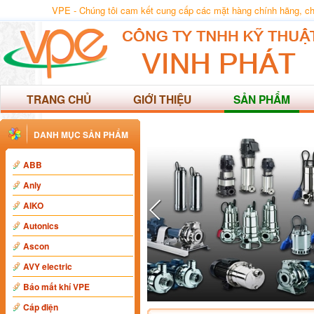
VPE - Chúng tôi cam kết cung cấp các mặt hàng chính hãng, chất
TRANG CHỦ
GIỚI THIỆU
SẢN PHẨM
DANH MỤC SẢN PHẨM
ABB
Anly
AIKO
Autonics
Ascon
AVY electric
Báo mất khí VPE
Cáp điện