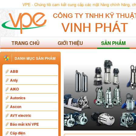
VPE - Chúng tôi cam kết cung cấp các mặt hàng chính hãng, chất
TRANG CHỦ
GIỚI THIỆU
SẢN PHẨM
DANH MỤC SẢN PHẨM
ABB
Anly
AIKO
Autonics
Ascon
AVY electric
Báo mất khí VPE
Cáp điện