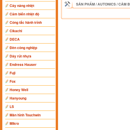
SẢN PHẨM
/
AUTONICS
/
CẢM B
Cây nâng nhiệt
Cảm biến nhiệt độ
Công tắc hành trình
Cikachi
DECA
Đèn công nghiệp
Dây rút nhựa
Endress Hauser
Fuji
Fox
Honey Well
Hanyoung
LS
Màn hình Touchwin
Mikro