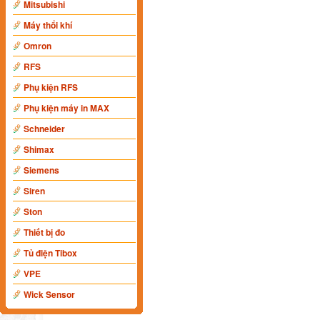
Mitsubishi
Máy thổi khí
Omron
RFS
Phụ kiện RFS
Phụ kiện máy in MAX
Schneider
Shimax
Siemens
Siren
Ston
Thiết bị đo
Tủ điện Tibox
VPE
Wick Sensor