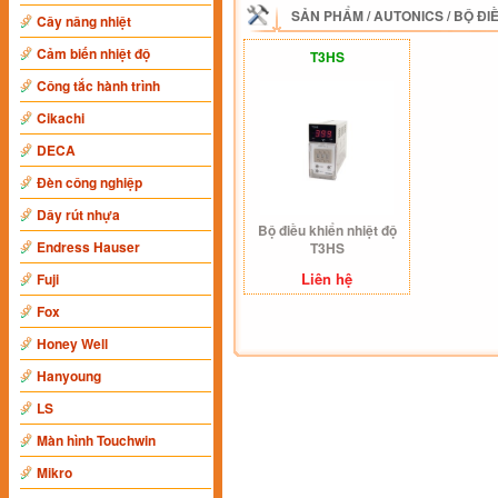
SẢN PHẨM
/
AUTONICS
/
BỘ ĐI
Cây nâng nhiệt
Cảm biến nhiệt độ
T3HS
Công tắc hành trình
Cikachi
DECA
Đèn công nghiệp
Dây rút nhựa
Bộ điều khiển nhiệt độ
Endress Hauser
T3HS
Liên hệ
Fuji
Fox
Honey Well
Hanyoung
LS
Màn hình Touchwin
Mikro