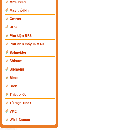
Mitsubishi
Máy thổi khí
Omron
RFS
Phụ kiện RFS
Phụ kiện máy in MAX
Schneider
Shimax
Siemens
Siren
Ston
Thiết bị đo
Tủ điện Tibox
VPE
Wick Sensor