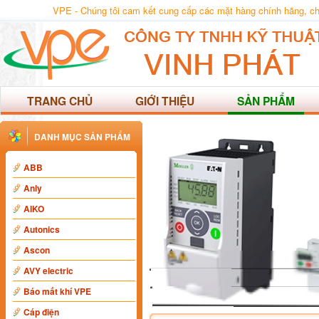
VPE - Chúng tôi cam kết cung cấp các mặt hàng chính hãng, chất
TRANG CHỦ
GIỚI THIỆU
SẢN PHẨM
DANH MỤC SẢN PHẨM
ABB
Anly
AIKO
Autonics
Ascon
AVY electric
Báo mất khí VPE
Cáp điện