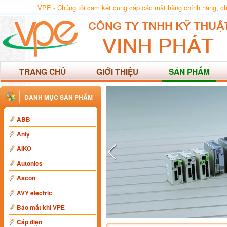
VPE - Chúng tôi cam kết cung cấp các mặt hàng chính hãng, chất
TRANG CHỦ
GIỚI THIỆU
SẢN PHẨM
DANH MỤC SẢN PHẨM
ABB
Anly
AIKO
Autonics
Ascon
AVY electric
Báo mất khí VPE
Cáp điện