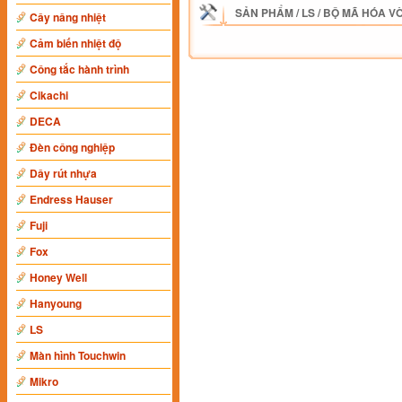
SẢN PHẨM
/
LS
/
BỘ MÃ HÓA V
Cây nâng nhiệt
Cảm biến nhiệt độ
Công tắc hành trình
Cikachi
DECA
Đèn công nghiệp
Dây rút nhựa
Endress Hauser
Fuji
Fox
Honey Well
Hanyoung
LS
Màn hình Touchwin
Mikro