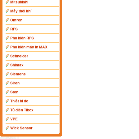
Mitsubishi
Máy thổi khí
Omron
RFS
Phụ kiện RFS
Phụ kiện máy in MAX
Schneider
Shimax
Siemens
Siren
Ston
Thiết bị đo
Tủ điện Tibox
VPE
Wick Sensor