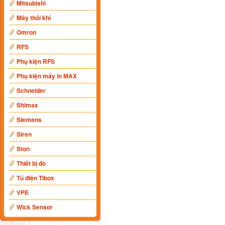
Mitsubishi
Máy thổi khí
Omron
RFS
Phụ kiện RFS
Phụ kiện máy in MAX
Schneider
Shimax
Siemens
Siren
Ston
Thiết bị đo
Tủ điện Tibox
VPE
Wick Sensor