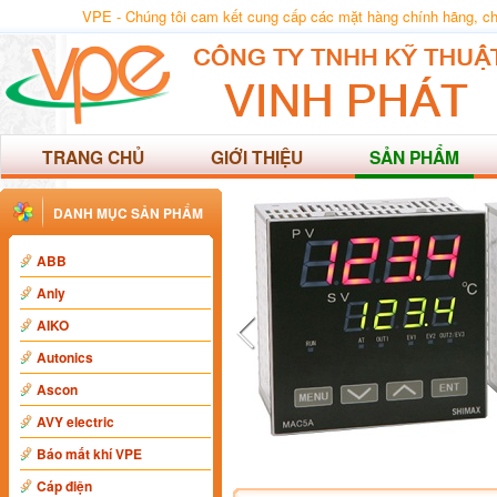
VPE - Chúng tôi cam kết cung cấp các mặt hàng chính hãng, chất
TRANG CHỦ
GIỚI THIỆU
SẢN PHẨM
DANH MỤC SẢN PHẨM
ABB
Anly
AIKO
Autonics
Ascon
AVY electric
Báo mất khí VPE
Cáp điện