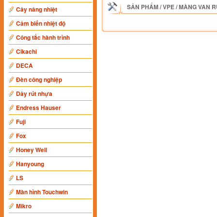
SẢN PHẨM
/
VPE
/
MÀNG VAN R
Cây nâng nhiệt
Cảm biến nhiệt độ
Công tắc hành trình
Cikachi
DECA
Đèn công nghiệp
Dây rút nhựa
Endress Hauser
Fuji
Fox
Honey Well
Hanyoung
LS
Màn hình Touchwin
Mikro