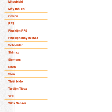
Mitsubishi
Máy thổi khí
Omron
RFS
Phụ kiện RFS
Phụ kiện máy in MAX
Schneider
Shimax
Siemens
Siren
Ston
Thiết bị đo
Tủ điện Tibox
VPE
Wick Sensor