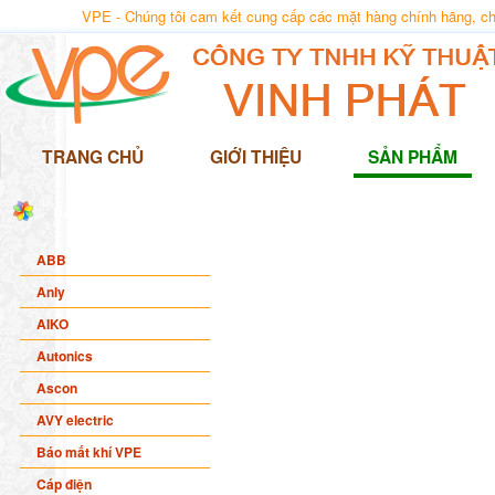
VPE - Chúng tôi cam kết cung cấp các mặt hàng chính hãng, chất
TRANG CHỦ
GIỚI THIỆU
SẢN PHẨM
DANH MỤC SẢN PHẨM
ABB
Anly
AIKO
Autonics
Ascon
AVY electric
Báo mất khí VPE
Cáp điện