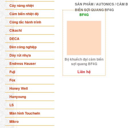
SẢN PHẨM
/
AUTONICS
/
CẢM B
Cây nâng nhiệt
BIẾN SỢI QUANG BF4G
Cảm biến nhiệt độ
BF4G
Công tắc hành trình
Cikachi
DECA
Đèn công nghiệp
Dây rút nhựa
Bộ khuếch đại cảm biến
Endress Hauser
sợi quang BF4G
Liên hệ
Fuji
Fox
Honey Well
Hanyoung
LS
Màn hình Touchwin
Mikro