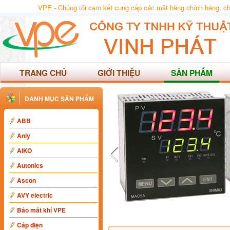
VPE - Chúng tôi cam kết cung cấp các mặt hàng chính hãng, chất
TRANG CHỦ
GIỚI THIỆU
SẢN PHẨM
DANH MỤC SẢN PHẨM
ABB
Anly
AIKO
Autonics
Ascon
AVY electric
Báo mất khí VPE
Cáp điện