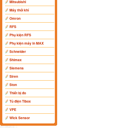
Mitsubishi
Máy thổi khí
Omron
RFS
Phụ kiện RFS
Phụ kiện máy in MAX
Schneider
Shimax
Siemens
Siren
Ston
Thiết bị đo
Tủ điện Tibox
VPE
Wick Sensor