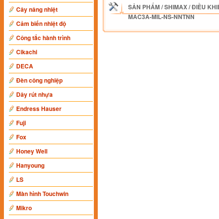
SẢN PHẨM
/
SHIMAX
/
ĐIỀU KHI
Cây nâng nhiệt
MAC3A-MIL-NS-NNTNN
Cảm biến nhiệt độ
Công tắc hành trình
Cikachi
DECA
Đèn công nghiệp
Dây rút nhựa
Endress Hauser
Fuji
Fox
Honey Well
Hanyoung
LS
Màn hình Touchwin
Mikro