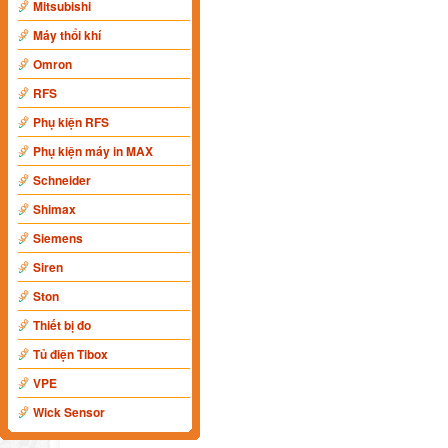
Mitsubishi
Máy thổi khí
Omron
RFS
Phụ kiện RFS
Phụ kiện máy in MAX
Schneider
Shimax
Siemens
Siren
Ston
Thiết bị đo
Tủ điện Tibox
VPE
Wick Sensor