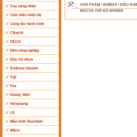
SẢN PHẨM
/
SHIMAX
/
ĐIỀU KHI
Cây nâng nhiệt
MAC3A-VSF-ED-NHNNN
Cảm biến nhiệt độ
Công tắc hành trình
Cikachi
DECA
Đèn công nghiệp
Dây rút nhựa
Endress Hauser
Fuji
Fox
Honey Well
Hanyoung
LS
Màn hình Touchwin
Mikro