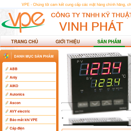
VPE - Chúng tôi cam kết cung cấp các mặt hàng chính hãng, chất
TRANG CHỦ
GIỚI THIỆU
SẢN PHẨM
DANH MỤC SẢN PHẨM
ABB
Anly
AIKO
Autonics
Ascon
AVY electric
Báo mất khí VPE
Cáp điện