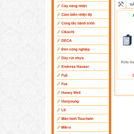
S
Cây nâng nhiệt
Cảm biến nhiệt độ
Công tắc hành trình
Cikachi
DECA
Đèn công nghiệp
Dây rút nhựa
Rơle th
Endress Hauser
Fuji
Fox
Honey Well
Hanyoung
LS
Màn hình Touchwin
Mikro