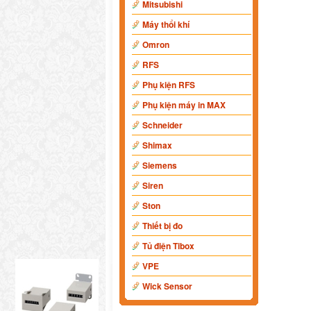
Mitsubishi
Máy thổi khí
Omron
RFS
Phụ kiện RFS
Phụ kiện máy in MAX
Schneider
Shimax
Siemens
Siren
Ston
Thiết bị đo
Tủ điện Tibox
VPE
Wick Sensor