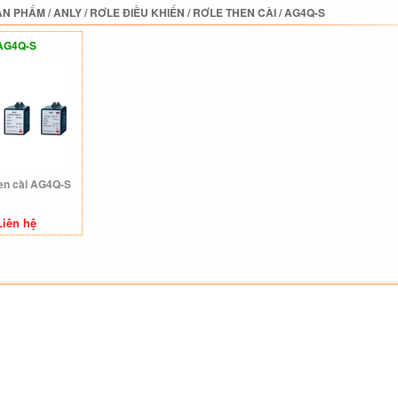
ẢN PHẨM
/
ANLY
/
RƠLE ĐIỀU KHIỂN
/
RƠLE THEN CÀI
/
AG4Q-S
AG4Q-S
en cài AG4Q-S
Liên hệ