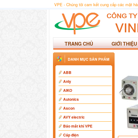
VPE - Chúng tôi cam kết cung cấp các mặt hàng
TRANG CHỦ
GIỚI THIỆU
DANH MỤC SẢN PHẨM
ABB
Anly
AIKO
Autonics
Ascon
AVY electric
Báo mất khí VPE
Cáp điện