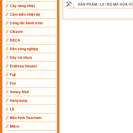
SẢN PHẨM
/
LS
/
BỘ MÃ HÓA V
Cây nâng nhiệt
Cảm biến nhiệt độ
Công tắc hành trình
Cikachi
DECA
Đèn công nghiệp
Dây rút nhựa
Endress Hauser
Fuji
Fox
Honey Well
Hanyoung
LS
Màn hình Touchwin
Mikro