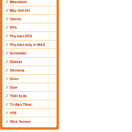
Mitsubishi
Máy thổi khí
Omron
RFS
Phụ kiện RFS
Phụ kiện máy in MAX
Schneider
Shimax
Siemens
Siren
Ston
Thiết bị đo
Tủ điện Tibox
VPE
Wick Sensor