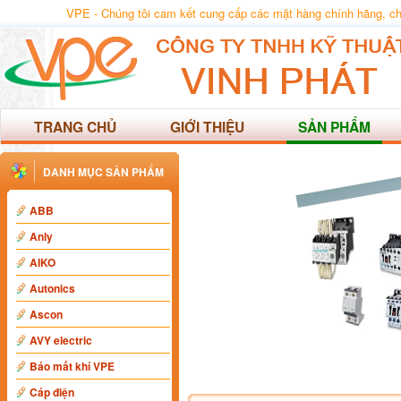
VPE - Chúng tôi cam kết cung cấp các mặt hàng chính hãng, chất
TRANG CHỦ
GIỚI THIỆU
SẢN PHẨM
DANH MỤC SẢN PHẨM
ABB
Anly
AIKO
Autonics
Ascon
AVY electric
Báo mất khí VPE
Cáp điện