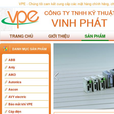
VPE - Chúng tôi cam kết cung cấp các mặt hàng chính hãng, chất
TRANG CHỦ
GIỚI THIỆU
SẢN PHẨM
DANH MỤC SẢN PHẨM
ABB
Anly
AIKO
Autonics
Ascon
AVY electric
Báo mất khí VPE
Cáp điện