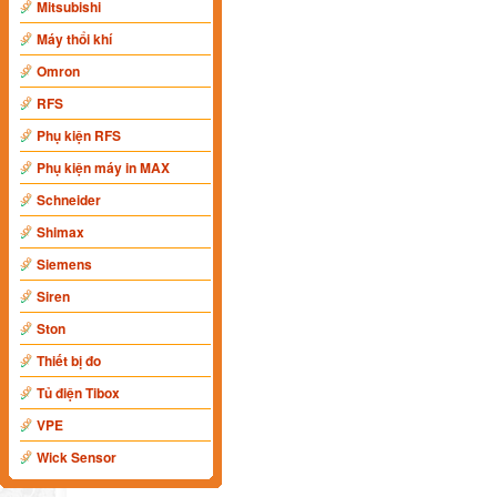
Mitsubishi
Máy thổi khí
Omron
RFS
Phụ kiện RFS
Phụ kiện máy in MAX
Schneider
Shimax
Siemens
Siren
Ston
Thiết bị đo
Tủ điện Tibox
VPE
Wick Sensor