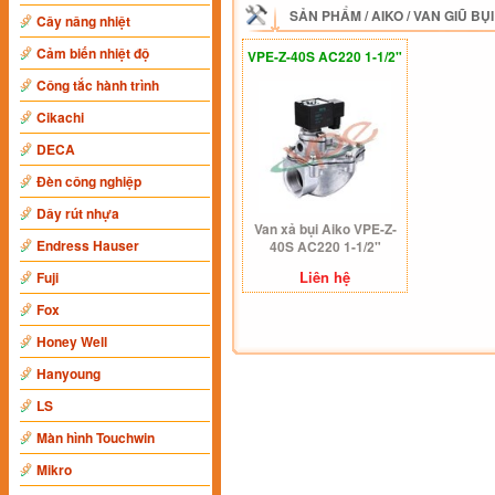
SẢN PHẨM
/
AIKO
/
VAN GIŨ BỤI
Cây nâng nhiệt
Cảm biến nhiệt độ
VPE-Z-40S AC220 1-1/2"
Công tắc hành trình
Cikachi
DECA
Đèn công nghiệp
Dây rút nhựa
Van xả bụi Aiko VPE-Z-
Endress Hauser
40S AC220 1-1/2"
Liên hệ
Fuji
Fox
Honey Well
Hanyoung
LS
Màn hình Touchwin
Mikro