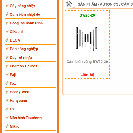
SẢN PHẨM
/
AUTONICS
/
CẢM B
Cây nâng nhiệt
Cảm biến nhiệt độ
BW20-20
Công tắc hành trình
Cikachi
DECA
Đèn công nghiệp
Dây rút nhựa
Cảm biến vùng BW20-20
Endress Hauser
Liên hệ
Fuji
Fox
Honey Well
Hanyoung
LS
Màn hình Touchwin
Mikro