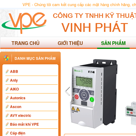
VPE - Chúng tôi cam kết cung cấp các mặt hàng chính hãng, chất
TRANG CHỦ
GIỚI THIỆU
SẢN PHẨM
DANH MỤC SẢN PHẨM
ABB
Anly
AIKO
Autonics
Ascon
AVY electric
Báo mất khí VPE
Cáp điện