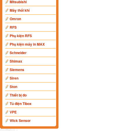
Mitsubishi
Máy thổi khí
Omron
RFS
Phụ kiện RFS
Phụ kiện máy in MAX
Schneider
Shimax
Siemens
Siren
Ston
Thiết bị đo
Tủ điện Tibox
VPE
Wick Sensor