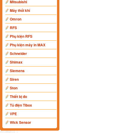
Mitsubishi
Máy thổi khí
Omron
RFS
Phụ kiện RFS
Phụ kiện máy in MAX
Schneider
Shimax
Siemens
Siren
Ston
Thiết bị đo
Tủ điện Tibox
VPE
Wick Sensor