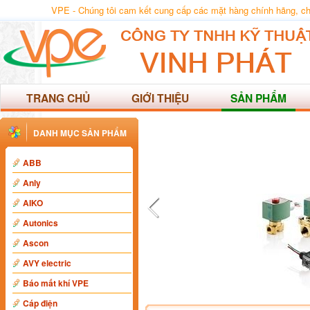
VPE - Chúng tôi cam kết cung cấp các mặt hàng chính hãng, chất
TRANG CHỦ
GIỚI THIỆU
SẢN PHẨM
DANH MỤC SẢN PHẨM
ABB
Anly
AIKO
Autonics
Ascon
AVY electric
Báo mất khí VPE
Cáp điện