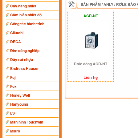
SẢN PHẨM
/
ANLY
/
RƠLE BẢO 
Cây nâng nhiệt
Cảm biến nhiệt độ
ACR-NT
Công tắc hành trình
Cikachi
DECA
Đèn công nghiệp
Dây rút nhựa
Rơle dòng ACR-NT
Endress Hauser
Liên hệ
Fuji
Fox
Honey Well
Hanyoung
LS
Màn hình Touchwin
Mikro