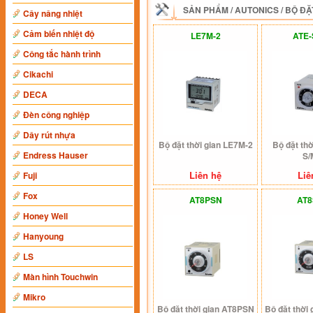
SẢN PHẨM
/
AUTONICS
/
BỘ ĐẶ
Cây nâng nhiệt
Cảm biến nhiệt độ
LE7M-2
ATE-
Công tắc hành trình
Cikachi
DECA
Đèn công nghiệp
Dây rút nhựa
Bộ đặt thời gian LE7M-2
Bộ đặt thờ
Endress Hauser
S/
Liên hệ
Liê
Fuji
Fox
AT8PSN
AT
Honey Well
Hanyoung
LS
Màn hình Touchwin
Mikro
Bộ đặt thời gian AT8PSN
Bộ đặt thời