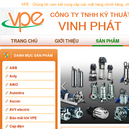
VPE - Chúng tôi cam kết cung cấp các mặt hàng chính hãng, chất
TRANG CHỦ
GIỚI THIỆU
SẢN PHẨM
DANH MỤC SẢN PHẨM
ABB
Anly
AIKO
Autonics
Ascon
AVY electric
Báo mất khí VPE
Cáp điện