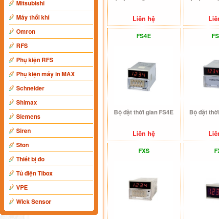
Mitsubishi
Máy thổi khí
Liên hệ
Liê
Omron
FS4E
FS
RFS
Phụ kiện RFS
Phụ kiện máy in MAX
Schneider
Shimax
Bộ đặt thời gian FS4E
Bộ đặt thờ
Siemens
Siren
Liên hệ
Liê
Ston
FXS
F
Thiết bị đo
Tủ điện Tibox
VPE
Wick Sensor