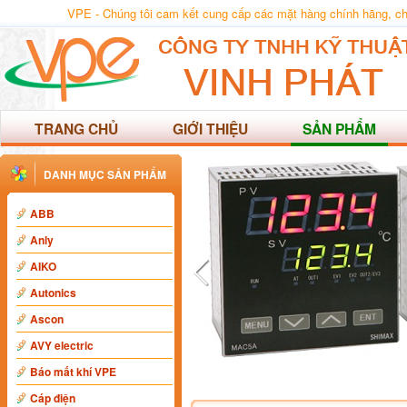
VPE - Chúng tôi cam kết cung cấp các mặt hàng chính hãng, chất
TRANG CHỦ
GIỚI THIỆU
SẢN PHẨM
DANH MỤC SẢN PHẨM
ABB
Anly
AIKO
Autonics
Ascon
AVY electric
Báo mất khí VPE
Cáp điện