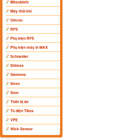
Mitsubishi
Máy thổi khí
Omron
RFS
Phụ kiện RFS
Phụ kiện máy in MAX
Schneider
Shimax
Siemens
Siren
Ston
Thiết bị đo
Tủ điện Tibox
VPE
Wick Sensor