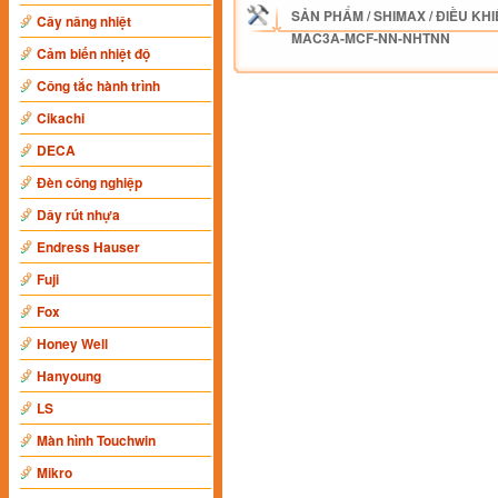
SẢN PHẨM
/
SHIMAX
/
ĐIỀU KHI
Cây nâng nhiệt
MAC3A-MCF-NN-NHTNN
Cảm biến nhiệt độ
Công tắc hành trình
Cikachi
DECA
Đèn công nghiệp
Dây rút nhựa
Endress Hauser
Fuji
Fox
Honey Well
Hanyoung
LS
Màn hình Touchwin
Mikro