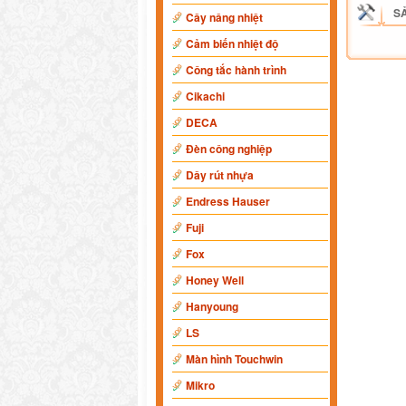
S
Cây nâng nhiệt
Cảm biến nhiệt độ
Công tắc hành trình
Cikachi
DECA
Đèn công nghiệp
Dây rút nhựa
Endress Hauser
Fuji
Fox
Honey Well
Hanyoung
LS
Màn hình Touchwin
Mikro