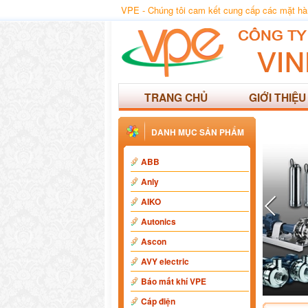
VPE - Chúng tôi cam kết cung cấp các mặt hàng
TRANG CHỦ
GIỚI THIỆU
DANH MỤC SẢN PHẨM
ABB
Anly
AIKO
Autonics
Ascon
AVY electric
Báo mất khí VPE
Cáp điện