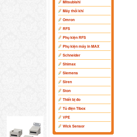
Mitsubishi
Máy thổi khí
Omron
RFS
Phụ kiện RFS
Phụ kiện máy in MAX
Schneider
Shimax
Siemens
Siren
Ston
Thiết bị đo
Tủ điện Tibox
VPE
Wick Sensor