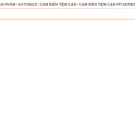
ẢN PHẨM
/
AUTONICS
/
CẢM BIẾN TIỆM CẬN
/
CẢM BIẾN TIỆM CẬN PFI SERIE