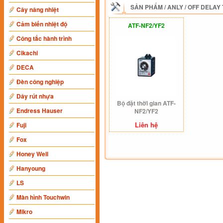
SẢN PHẨM
/
ANLY
/
OFF DELAY 
Cây nâng nhiệt
Cảm biến nhiệt độ
ATF-NF2/YF2
Công tắc hành trình
Cikachi
DECA
Đèn công nghiệp
Dây rút nhựa
Bộ đặt thời gian ATF-
Endress Hauser
NF2/YF2
Liên hệ
Fuji
Fox
Honey Well
Hanyoung
LS
Màn hình Touchwin
Mikro