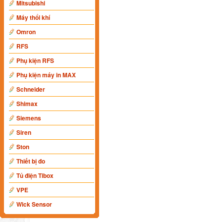
Mitsubishi
Máy thổi khí
Omron
RFS
Phụ kiện RFS
Phụ kiện máy in MAX
Schneider
Shimax
Siemens
Siren
Ston
Thiết bị đo
Tủ điện Tibox
VPE
Wick Sensor