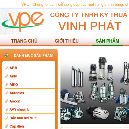
VPE - Chúng tôi cam kết cung cấp các mặt hàng chính hãng, chất
TRANG CHỦ
GIỚI THIỆU
SẢN PHẨM
DANH MỤC SẢN PHẨM
ABB
Anly
AIKO
Autonics
Ascon
AVY electric
Báo mất khí VPE
Cáp điện