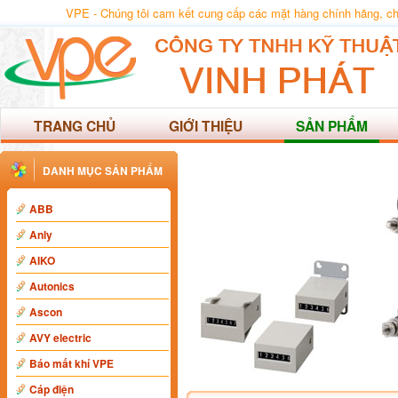
VPE - Chúng tôi cam kết cung cấp các mặt hàng chính hãng, chất
TRANG CHỦ
GIỚI THIỆU
SẢN PHẨM
DANH MỤC SẢN PHẨM
ABB
Anly
AIKO
Autonics
Ascon
AVY electric
Báo mất khí VPE
Cáp điện