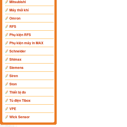
Mitsubishi
Máy thổi khí
Omron
RFS
Phụ kiện RFS
Phụ kiện máy in MAX
Schneider
Shimax
Siemens
Siren
Ston
Thiết bị đo
Tủ điện Tibox
VPE
Wick Sensor