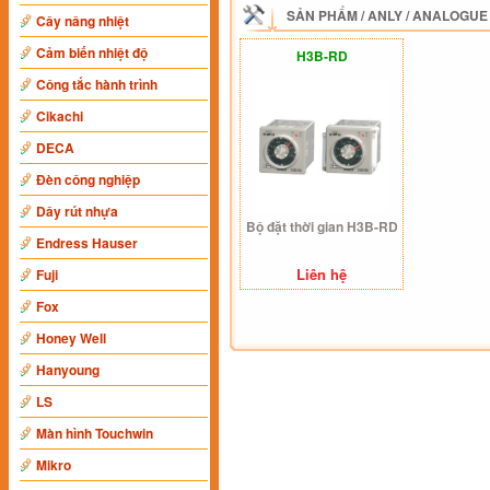
SẢN PHẨM
/
ANLY
/
ANALOGUE
Cây nâng nhiệt
Cảm biến nhiệt độ
H3B-RD
Công tắc hành trình
Cikachi
DECA
Đèn công nghiệp
Dây rút nhựa
Bộ đặt thời gian H3B-RD
Endress Hauser
Liên hệ
Fuji
Fox
Honey Well
Hanyoung
LS
Màn hình Touchwin
Mikro