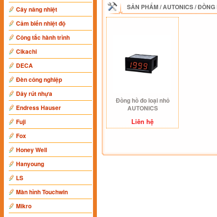
SẢN PHẨM
/
AUTONICS
/
ĐỒNG 
Cây nâng nhiệt
Cảm biến nhiệt độ
Công tắc hành trình
Cikachi
DECA
Đèn công nghiệp
Dây rút nhựa
Đồng hồ đo loại nhỏ
Endress Hauser
AUTONICS
Liên hệ
Fuji
Fox
Honey Well
Hanyoung
LS
Màn hình Touchwin
Mikro