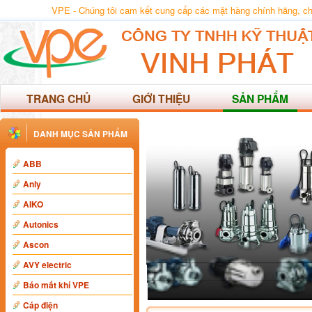
VPE - Chúng tôi cam kết cung cấp các mặt hàng chính hãng, chất
TRANG CHỦ
GIỚI THIỆU
SẢN PHẨM
DANH MỤC SẢN PHẨM
ABB
Anly
AIKO
Autonics
Ascon
AVY electric
Báo mất khí VPE
Cáp điện