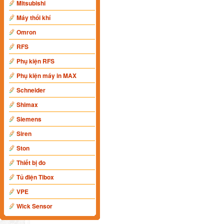
Mitsubishi
Máy thổi khí
Omron
RFS
Phụ kiện RFS
Phụ kiện máy in MAX
Schneider
Shimax
Siemens
Siren
Ston
Thiết bị đo
Tủ điện Tibox
VPE
Wick Sensor