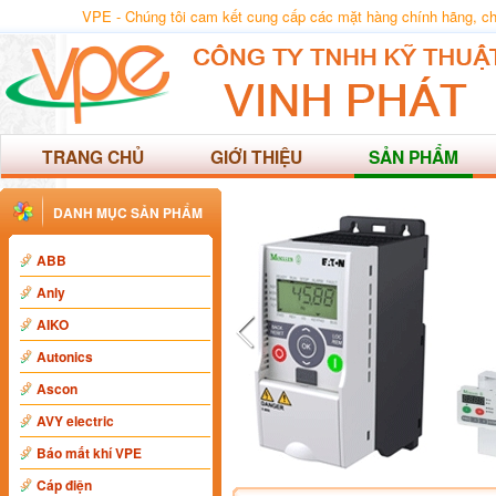
VPE - Chúng tôi cam kết cung cấp các mặt hàng chính hãng, chất
TRANG CHỦ
GIỚI THIỆU
SẢN PHẨM
DANH MỤC SẢN PHẨM
ABB
Anly
AIKO
Autonics
Ascon
AVY electric
Báo mất khí VPE
Cáp điện