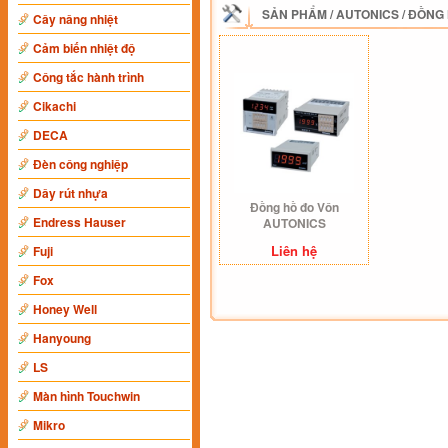
SẢN PHẨM
/
AUTONICS
/
ĐỒNG 
Cây nâng nhiệt
Cảm biến nhiệt độ
Công tắc hành trình
Cikachi
DECA
Đèn công nghiệp
Dây rút nhựa
Đồng hồ đo Vôn
Endress Hauser
AUTONICS
Liên hệ
Fuji
Fox
Honey Well
Hanyoung
LS
Màn hình Touchwin
Mikro