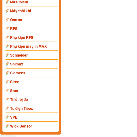
Mitsubishi
Máy thổi khí
Omron
RFS
Phụ kiện RFS
Phụ kiện máy in MAX
Schneider
Shimax
Siemens
Siren
Ston
Thiết bị đo
Tủ điện Tibox
VPE
Wick Sensor