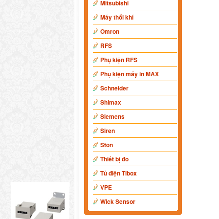
Mitsubishi
Máy thổi khí
Omron
RFS
Phụ kiện RFS
Phụ kiện máy in MAX
Schneider
Shimax
Siemens
Siren
Ston
Thiết bị đo
Tủ điện Tibox
VPE
Wick Sensor