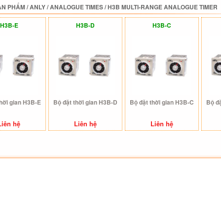
ẢN PHẨM
/
ANLY
/
ANALOGUE TIMES
/
H3B MULTI-RANGE ANALOGUE TIMER
H3B-E
H3B-D
H3B-C
thời gian H3B-E
Bộ đặt thời gian H3B-D
Bộ đặt thời gian H3B-C
Bộ đặ
Liên hệ
Liên hệ
Liên hệ