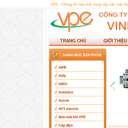
VPE - Chúng tôi cam kết cung cấp các mặt hàng
TRANG CHỦ
GIỚI THIỆU
DANH MỤC SẢN PHẨM
ABB
Anly
AIKO
Autonics
Ascon
AVY electric
Báo mất khí VPE
Cáp điện