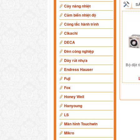
S
Cây nâng nhiệt
Cảm biến nhiệt độ
Công tắc hành trình
Cikachi
DECA
Đèn công nghiệp
Dây rút nhựa
Bộ đặt 
Endress Hauser
Fuji
Fox
Honey Well
Hanyoung
LS
Màn hình Touchwin
Mikro