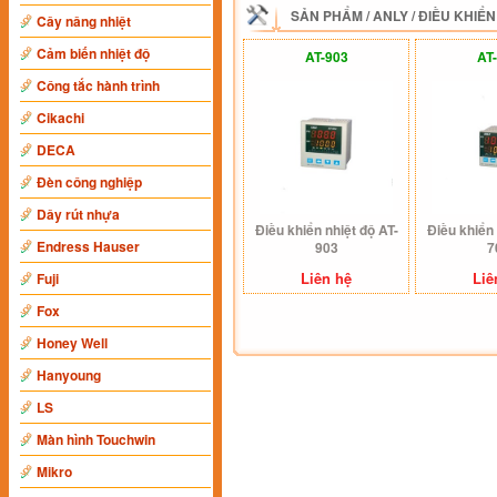
SẢN PHẨM
/
ANLY
/
ĐIỀU KHIỂN
Cây nâng nhiệt
Cảm biến nhiệt độ
AT-903
AT
Công tắc hành trình
Cikachi
DECA
Đèn công nghiệp
Dây rút nhựa
Điều khiển nhiệt độ AT-
Điều khiển 
Endress Hauser
903
7
Liên hệ
Liê
Fuji
Fox
Honey Well
Hanyoung
LS
Màn hình Touchwin
Mikro