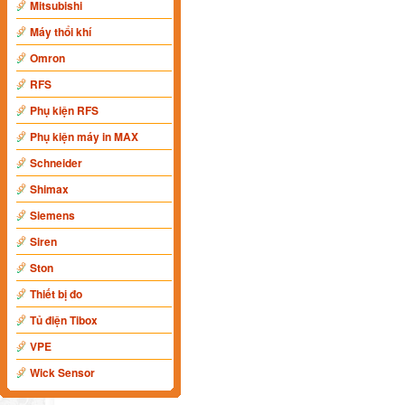
Mitsubishi
Máy thổi khí
Omron
RFS
Phụ kiện RFS
Phụ kiện máy in MAX
Schneider
Shimax
Siemens
Siren
Ston
Thiết bị đo
Tủ điện Tibox
VPE
Wick Sensor