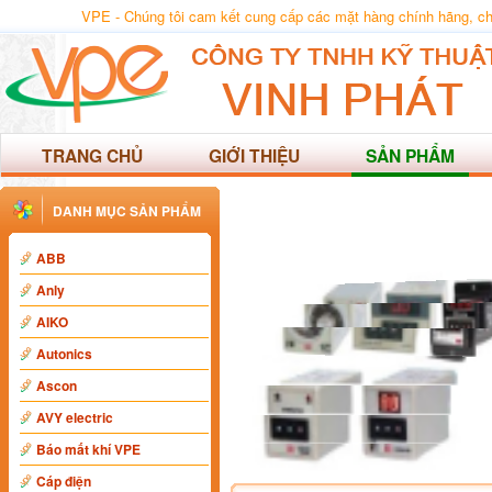
VPE - Chúng tôi cam kết cung cấp các mặt hàng chính hãng, chất
TRANG CHỦ
GIỚI THIỆU
SẢN PHẨM
DANH MỤC SẢN PHẨM
ABB
Anly
AIKO
Autonics
Ascon
AVY electric
Báo mất khí VPE
Cáp điện