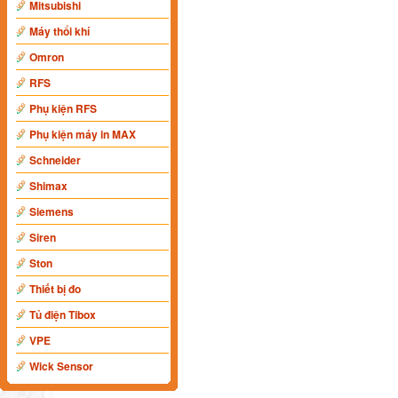
Mitsubishi
Máy thổi khí
Omron
RFS
Phụ kiện RFS
Phụ kiện máy in MAX
Schneider
Shimax
Siemens
Siren
Ston
Thiết bị đo
Tủ điện Tibox
VPE
Wick Sensor