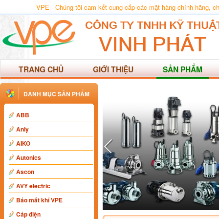
VPE - Chúng tôi cam kết cung cấp các mặt hàng chính hãng, chất
TRANG CHỦ
GIỚI THIỆU
SẢN PHẨM
DANH MỤC SẢN PHẨM
ABB
Anly
AIKO
Autonics
Ascon
AVY electric
Báo mất khí VPE
Cáp điện