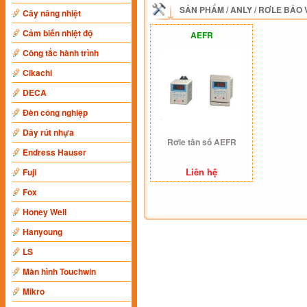
SẢN PHẨM
/
ANLY
/
RƠLE BẢO 
Cây nâng nhiệt
Cảm biến nhiệt độ
AEFR
Công tắc hành trình
Cikachi
DECA
Đèn công nghiệp
Dây rút nhựa
Rơle tần số AEFR
Endress Hauser
Liên hệ
Fuji
Fox
Honey Well
Hanyoung
LS
Màn hình Touchwin
Mikro