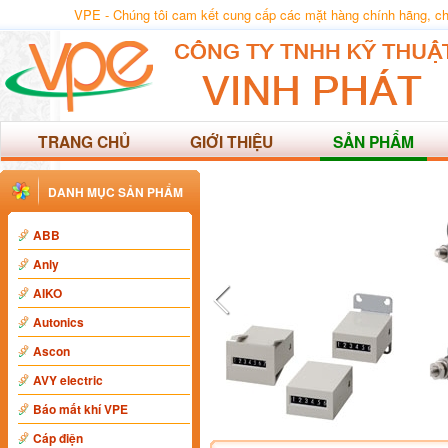
VPE - Chúng tôi cam kết cung cấp các mặt hàng chính hãng, chất
TRANG CHỦ
GIỚI THIỆU
SẢN PHẨM
DANH MỤC SẢN PHẨM
ABB
Anly
AIKO
Autonics
Ascon
AVY electric
Báo mất khí VPE
Cáp điện