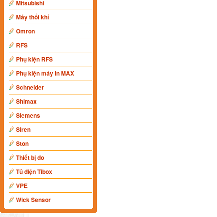
Mitsubishi
Máy thổi khí
Omron
RFS
Phụ kiện RFS
Phụ kiện máy in MAX
Schneider
Shimax
Siemens
Siren
Ston
Thiết bị đo
Tủ điện Tibox
VPE
Wick Sensor