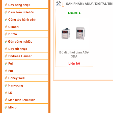
SẢN PHẨM
/
ANLY
/
DIGITAL TI
Cây nâng nhiệt
Cảm biến nhiệt độ
ASY-3DA
Công tắc hành trình
Cikachi
DECA
Đèn công nghiệp
Dây rút nhựa
Bộ đặt thời gian ASY-
Endress Hauser
3DA
Liên hệ
Fuji
Fox
Honey Well
Hanyoung
LS
Màn hình Touchwin
Mikro