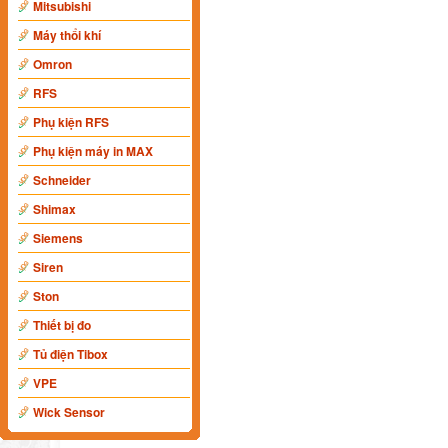
Mitsubishi
Máy thổi khí
Omron
RFS
Phụ kiện RFS
Phụ kiện máy in MAX
Schneider
Shimax
Siemens
Siren
Ston
Thiết bị đo
Tủ điện Tibox
VPE
Wick Sensor