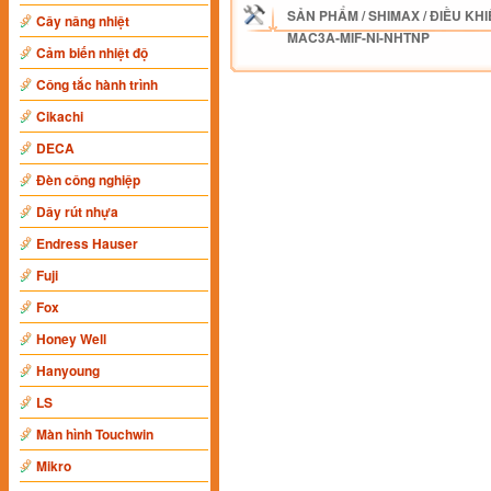
SẢN PHẨM
/
SHIMAX
/
ĐIỀU KHI
Cây nâng nhiệt
MAC3A-MIF-NI-NHTNP
Cảm biến nhiệt độ
Công tắc hành trình
Cikachi
DECA
Đèn công nghiệp
Dây rút nhựa
Endress Hauser
Fuji
Fox
Honey Well
Hanyoung
LS
Màn hình Touchwin
Mikro