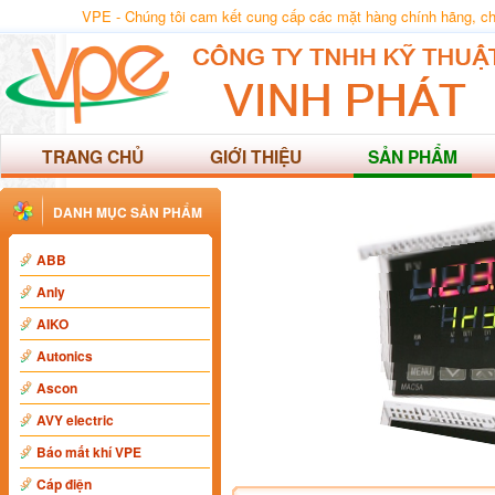
VPE - Chúng tôi cam kết cung cấp các mặt hàng chính hãng, chất
TRANG CHỦ
GIỚI THIỆU
SẢN PHẨM
DANH MỤC SẢN PHẨM
ABB
Anly
AIKO
Autonics
Ascon
AVY electric
Báo mất khí VPE
Cáp điện