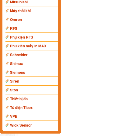
Mitsubishi
Máy thổi khí
Omron
RFS
Phụ kiện RFS
Phụ kiện máy in MAX
Schneider
Shimax
Siemens
Siren
Ston
Thiết bị đo
Tủ điện Tibox
VPE
Wick Sensor