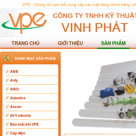
VPE - Chúng tôi cam kết cung cấp các mặt hàng chính hãng, chất
TRANG CHỦ
GIỚI THIỆU
SẢN PHẨM
DANH MỤC SẢN PHẨM
ABB
Anly
AIKO
Autonics
Ascon
AVY electric
Báo mất khí VPE
Cáp điện