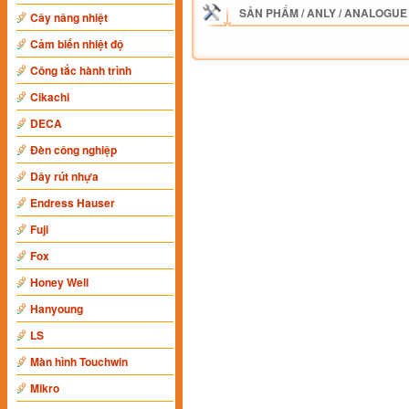
SẢN PHẨM
/
ANLY
/
ANALOGUE
Cây nâng nhiệt
Cảm biến nhiệt độ
Công tắc hành trình
Cikachi
DECA
Đèn công nghiệp
Dây rút nhựa
Endress Hauser
Fuji
Fox
Honey Well
Hanyoung
LS
Màn hình Touchwin
Mikro