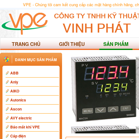
VPE - Chúng tôi cam kết cung cấp các mặt hàng chính hãng, chất
TRANG CHỦ
GIỚI THIỆU
SẢN PHẨM
DANH MỤC SẢN PHẨM
ABB
Anly
AIKO
Autonics
Ascon
AVY electric
Báo mất khí VPE
Cáp điện