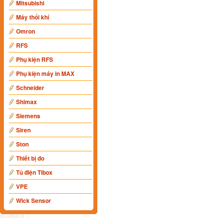
Mitsubishi
Máy thổi khí
Omron
RFS
Phụ kiện RFS
Phụ kiện máy in MAX
Schneider
Shimax
Siemens
Siren
Ston
Thiết bị đo
Tủ điện Tibox
VPE
Wick Sensor