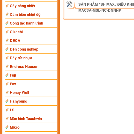
SẢN PHẨM
/
SHIMAX
/
ĐIỀU KHI
Cây nâng nhiệt
MAC3A-MSL-NC-DNNNP
Cảm biến nhiệt độ
Công tắc hành trình
Cikachi
DECA
Đèn công nghiệp
Dây rút nhựa
Endress Hauser
Fuji
Fox
Honey Well
Hanyoung
LS
Màn hình Touchwin
Mikro