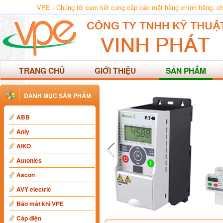
VPE - Chúng tôi cam kết cung cấp các mặt hàng chính hãng, chất
TRANG CHỦ
GIỚI THIỆU
SẢN PHẨM
DANH MỤC SẢN PHẨM
ABB
Anly
AIKO
Autonics
Ascon
AVY electric
Báo mất khí VPE
Cáp điện