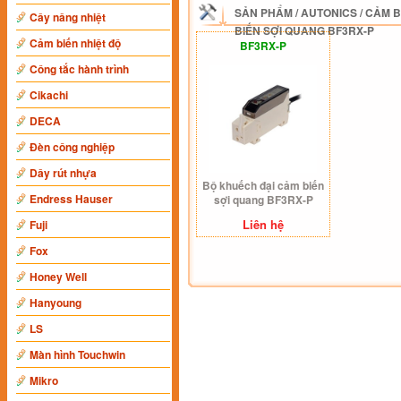
SẢN PHẨM
/
AUTONICS
/
CẢM B
Cây nâng nhiệt
BIẾN SỢI QUANG BF3RX-P
Cảm biến nhiệt độ
BF3RX-P
Công tắc hành trình
Cikachi
DECA
Đèn công nghiệp
Dây rút nhựa
Bộ khuếch đại cảm biến
Endress Hauser
sợi quang BF3RX-P
Liên hệ
Fuji
Fox
Honey Well
Hanyoung
LS
Màn hình Touchwin
Mikro