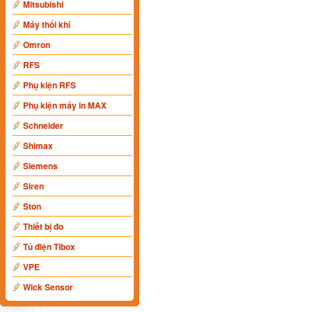
Mitsubishi
Máy thổi khí
Omron
RFS
Phụ kiện RFS
Phụ kiện máy in MAX
Schneider
Shimax
Siemens
Siren
Ston
Thiết bị đo
Tủ điện Tibox
VPE
Wick Sensor