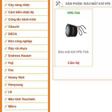
SẢN PHẨM
/
BÁO MẤT KHÍ VPE
Cây nâng nhiệt
Cảm biến nhiệt độ
VPE-73A
Công tắc hành trình
Cikachi
DECA
Đèn công nghiệp
Dây rút nhựa
Báo mất khí VPE-73A
Endress Hauser
Liên hệ
Fuji
Fox
Honey Well
Hanyoung
LS
Màn hình Touchwin
Mikro