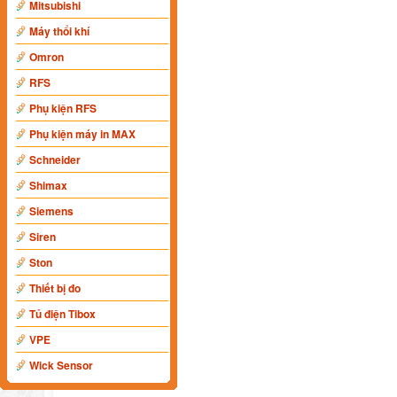
Mitsubishi
Máy thổi khí
Omron
RFS
Phụ kiện RFS
Phụ kiện máy in MAX
Schneider
Shimax
Siemens
Siren
Ston
Thiết bị đo
Tủ điện Tibox
VPE
Wick Sensor