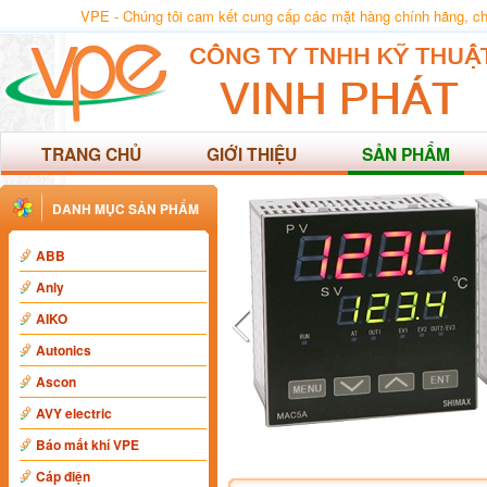
VPE - Chúng tôi cam kết cung cấp các mặt hàng chính hãng, chất
TRANG CHỦ
GIỚI THIỆU
SẢN PHẨM
DANH MỤC SẢN PHẨM
ABB
Anly
AIKO
Autonics
Ascon
AVY electric
Báo mất khí VPE
Cáp điện