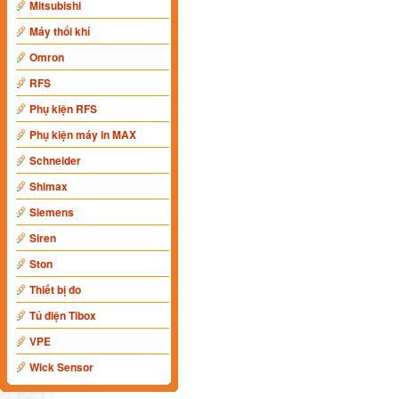
Mitsubishi
Máy thổi khí
Omron
RFS
Phụ kiện RFS
Phụ kiện máy in MAX
Schneider
Shimax
Siemens
Siren
Ston
Thiết bị đo
Tủ điện Tibox
VPE
Wick Sensor