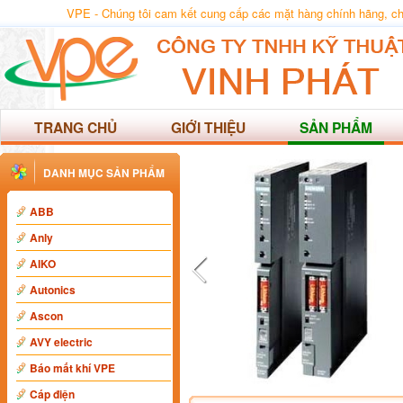
VPE - Chúng tôi cam kết cung cấp các mặt hàng chính hãng, chất
TRANG CHỦ
GIỚI THIỆU
SẢN PHẨM
DANH MỤC SẢN PHẨM
ABB
Anly
AIKO
Autonics
Ascon
AVY electric
Báo mất khí VPE
Cáp điện