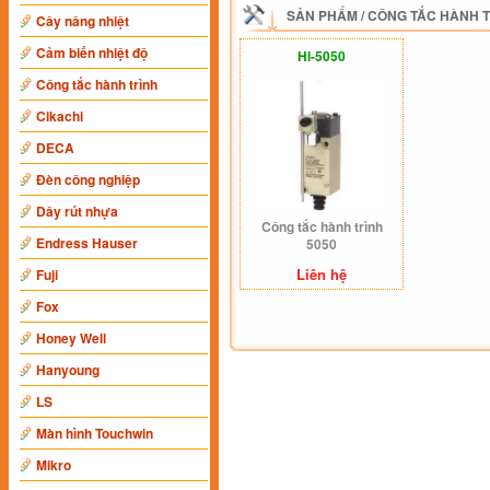
SẢN PHẨM
/
CÔNG TẮC HÀNH 
Cây nâng nhiệt
Cảm biến nhiệt độ
Hl-5050
Công tắc hành trình
Cikachi
DECA
Đèn công nghiệp
Dây rút nhựa
Công tắc hành trình
Endress Hauser
5050
Liên hệ
Fuji
Fox
Honey Well
Hanyoung
LS
Màn hình Touchwin
Mikro