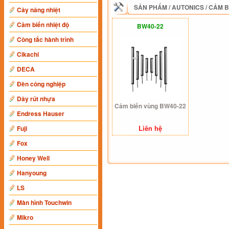
SẢN PHẨM
/
AUTONICS
/
CẢM B
Cây nâng nhiệt
Cảm biến nhiệt độ
BW40-22
Công tắc hành trình
Cikachi
DECA
Đèn công nghiệp
Dây rút nhựa
Cảm biến vùng BW40-22
Endress Hauser
Liên hệ
Fuji
Fox
Honey Well
Hanyoung
LS
Màn hình Touchwin
Mikro