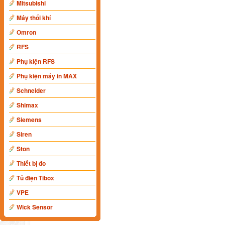
Mitsubishi
Máy thổi khí
Omron
RFS
Phụ kiện RFS
Phụ kiện máy in MAX
Schneider
Shimax
Siemens
Siren
Ston
Thiết bị đo
Tủ điện Tibox
VPE
Wick Sensor