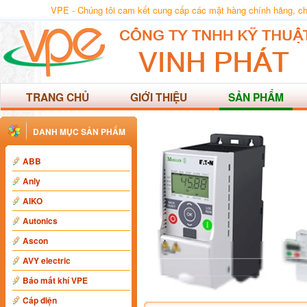
VPE - Chúng tôi cam kết cung cấp các mặt hàng chính hãng, chất
TRANG CHỦ
GIỚI THIỆU
SẢN PHẨM
DANH MỤC SẢN PHẨM
ABB
Anly
AIKO
Autonics
Ascon
AVY electric
Báo mất khí VPE
Cáp điện