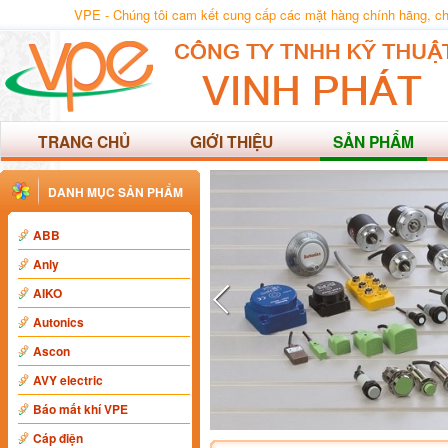
VPE - Chúng tôi cam kết cung cấp các mặt hàng chính hãng, chất
TRANG CHỦ
GIỚI THIỆU
SẢN PHẨM
DANH MỤC SẢN PHẨM
ABB
Anly
AIKO
Autonics
Ascon
AVY electric
Báo mất khí VPE
Cáp điện