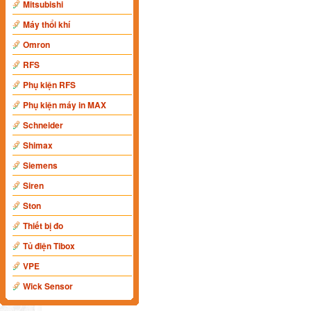
Mitsubishi
Máy thổi khí
Omron
RFS
Phụ kiện RFS
Phụ kiện máy in MAX
Schneider
Shimax
Siemens
Siren
Ston
Thiết bị đo
Tủ điện Tibox
VPE
Wick Sensor