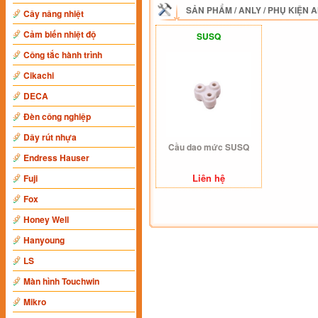
SẢN PHẨM
/
ANLY
/
PHỤ KIỆN 
Cây nâng nhiệt
Cảm biến nhiệt độ
SUSQ
Công tắc hành trình
Cikachi
DECA
Đèn công nghiệp
Dây rút nhựa
Cầu dao mức SUSQ
Endress Hauser
Liên hệ
Fuji
Fox
Honey Well
Hanyoung
LS
Màn hình Touchwin
Mikro