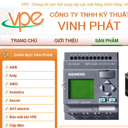
VPE - Chúng tôi cam kết cung cấp các mặt hàng chính hãng, chất
TRANG CHỦ
GIỚI THIỆU
SẢN PHẨM
DANH MỤC SẢN PHẨM
ABB
Anly
AIKO
Autonics
Ascon
AVY electric
Báo mất khí VPE
Cáp điện