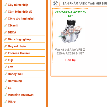
SẢN PHẨM
/
AIKO
/
VAN GIŨ BỤI
Cây nâng nhiệt
Cảm biến nhiệt độ
VPE-Z-62S-A AC220 2-
1/2"
Công tắc hành trình
Cikachi
DECA
Đèn công nghiệp
Dây rút nhựa
Van xả bụi Aiko VPE-Z-
Endress Hauser
62S-A AC220 2-1/2"
Liên hệ
Fuji
Fox
Honey Well
Hanyoung
LS
Màn hình Touchwin
Mikro