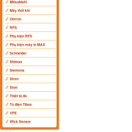
Mitsubishi
Máy thổi khí
Omron
RFS
Phụ kiện RFS
Phụ kiện máy in MAX
Schneider
Shimax
Siemens
Siren
Ston
Thiết bị đo
Tủ điện Tibox
VPE
Wick Sensor