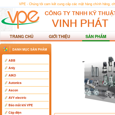
VPE - Chúng tôi cam kết cung cấp các mặt hàng chính hãng, chất
TRANG CHỦ
GIỚI THIỆU
SẢN PHẨM
DANH MỤC SẢN PHẨM
ABB
Anly
AIKO
Autonics
Ascon
AVY electric
Báo mất khí VPE
Cáp điện