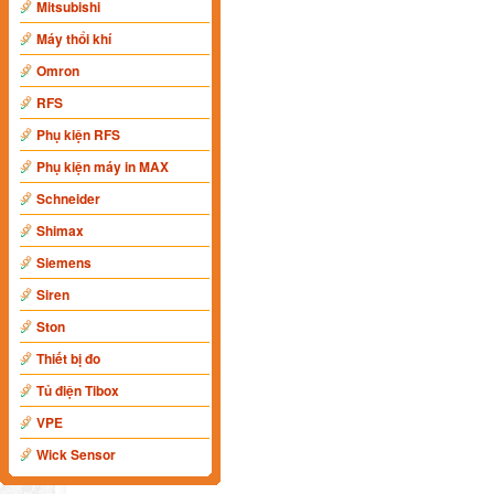
Mitsubishi
Máy thổi khí
Omron
RFS
Phụ kiện RFS
Phụ kiện máy in MAX
Schneider
Shimax
Siemens
Siren
Ston
Thiết bị đo
Tủ điện Tibox
VPE
Wick Sensor