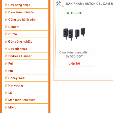
SẢN PHẨM
/
AUTONICS
/
CẢM B
Cây nâng nhiệt
Cảm biến nhiệt độ
BYD50-DDT
Công tắc hành trình
Cikachi
DECA
Đèn công nghiệp
Dây rút nhựa
Cảm biến quang điện
Endress Hauser
BYD50-DDT
Liên hệ
Fuji
Fox
Honey Well
Hanyoung
LS
Màn hình Touchwin
Mikro