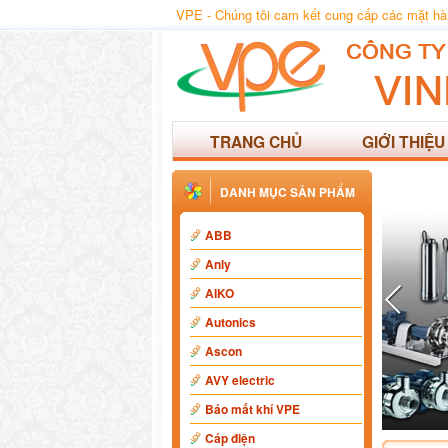
VPE - Chúng tôi cam kết cung cấp các mặt hàng
TRANG CHỦ
GIỚI THIỆU
DANH MỤC SẢN PHẨM
ABB
Anly
AIKO
Autonics
Ascon
AVY electric
Báo mất khí VPE
Cáp điện