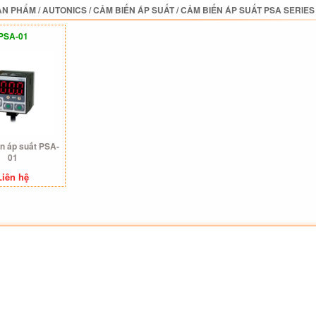
ẢN PHẨM
/
AUTONICS
/
CẢM BIẾN ÁP SUẤT
/
CẢM BIẾN ÁP SUẤT PSA SERIES
PSA-01
n áp suất PSA-
01
Liên hệ