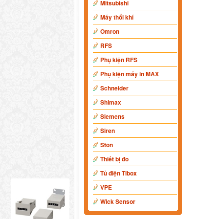
Mitsubishi
Máy thổi khí
Omron
RFS
Phụ kiện RFS
Phụ kiện máy in MAX
Schneider
Shimax
Siemens
Siren
Ston
Thiết bị đo
Tủ điện Tibox
VPE
Wick Sensor