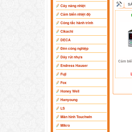
S
Cây nâng nhiệt
Cảm biến nhiệt độ
Công tắc hành trình
Cikachi
DECA
Đèn công nghiệp
Dây rút nhựa
Cảm biế
Endress Hauser
Fuji
Fox
Honey Well
Hanyoung
LS
Màn hình Touchwin
Mikro