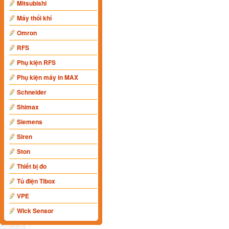
Mitsubishi
Máy thổi khí
Omron
RFS
Phụ kiện RFS
Phụ kiện máy in MAX
Schneider
Shimax
Siemens
Siren
Ston
Thiết bị đo
Tủ điện Tibox
VPE
Wick Sensor