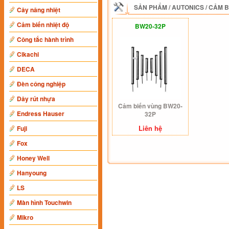
SẢN PHẨM
/
AUTONICS
/
CẢM B
Cây nâng nhiệt
Cảm biến nhiệt độ
BW20-32P
Công tắc hành trình
Cikachi
DECA
Đèn công nghiệp
Dây rút nhựa
Cảm biến vùng BW20-
Endress Hauser
32P
Liên hệ
Fuji
Fox
Honey Well
Hanyoung
LS
Màn hình Touchwin
Mikro