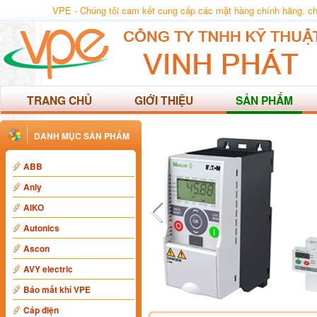
VPE - Chúng tôi cam kết cung cấp các mặt hàng chính hãng, chất
TRANG CHỦ
GIỚI THIỆU
SẢN PHẨM
DANH MỤC SẢN PHẨM
ABB
Anly
AIKO
Autonics
Ascon
AVY electric
Báo mất khí VPE
Cáp điện