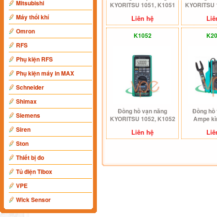
Mitsubishi
KYORITSU 1051, K1051
KYORITSU 
(True RMS)
Máy thổi khí
Liên hệ
Liê
Omron
K1052
K2
RFS
Phụ kiện RFS
Phụ kiện máy in MAX
Schneider
Shimax
Đồng hồ vạn năng
Đồng hồ 
Siemens
KYORITSU 1052, K1052
Ampe k
(MEAN/RMS)
Kyoritsu 2
Siren
Liên hệ
Liê
(Tru
Ston
Thiết bị đo
Tủ điện Tibox
VPE
Wick Sensor