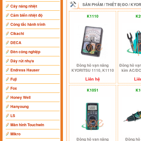
SẢN PHẨM
/
THIẾT BỊ ĐO
/
KYOR
Cây nâng nhiệt
Cảm biến nhiệt độ
K1110
K2
Công tắc hành trình
Cikachi
DECA
Đèn công nghiệp
Dây rút nhựa
Đồng hồ vạn năng
Đồng hồ vạ
Endress Hauser
KYORITSU 1110, K1110
kìm AC/D
2000,
Liên hệ
Liê
Fuji
Fox
K1051
K1
Honey Well
Hanyoung
LS
Màn hình Touchwin
Mikro
Đồng hồ vạn năng
Đồng hồ