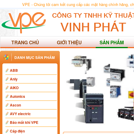
VPE - Chúng tôi cam kết cung cấp các mặt hàng chính hãng, chất
TRANG CHỦ
GIỚI THIỆU
SẢN PHẨM
DANH MỤC SẢN PHẨM
ABB
Anly
AIKO
Autonics
Ascon
AVY electric
Báo mất khí VPE
Cáp điện