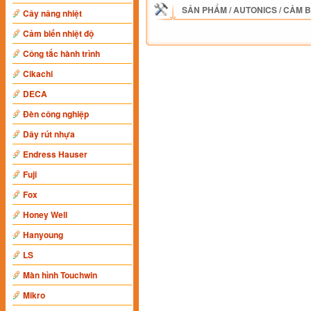
SẢN PHẨM
/
AUTONICS
/
CẢM B
Cây nâng nhiệt
Cảm biến nhiệt độ
Công tắc hành trình
Cikachi
DECA
Đèn công nghiệp
Dây rút nhựa
Endress Hauser
Fuji
Fox
Honey Well
Hanyoung
LS
Màn hình Touchwin
Mikro