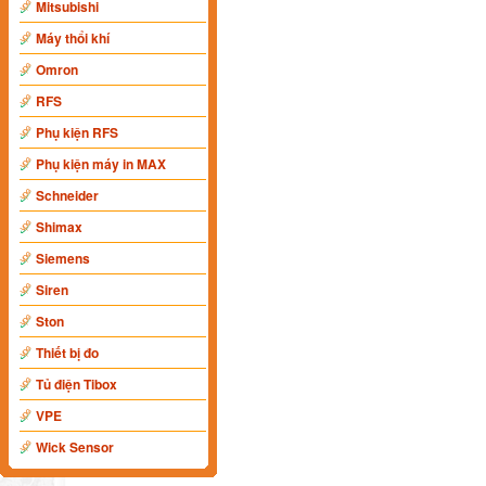
Mitsubishi
Máy thổi khí
Omron
RFS
Phụ kiện RFS
Phụ kiện máy in MAX
Schneider
Shimax
Siemens
Siren
Ston
Thiết bị đo
Tủ điện Tibox
VPE
Wick Sensor