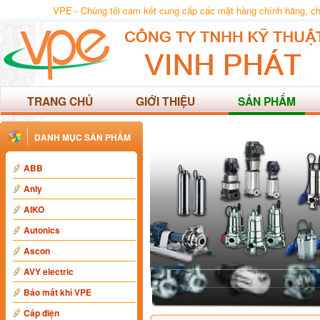
VPE - Chúng tôi cam kết cung cấp các mặt hàng chính hãng, chất
TRANG CHỦ
GIỚI THIỆU
SẢN PHẨM
DANH MỤC SẢN PHẨM
ABB
Anly
AIKO
Autonics
Ascon
AVY electric
Báo mất khí VPE
Cáp điện