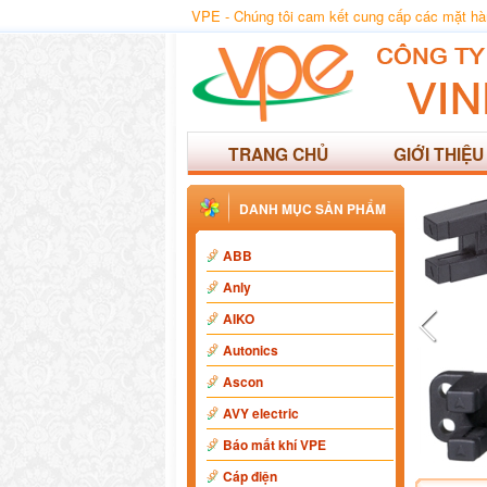
VPE - Chúng tôi cam kết cung cấp các mặt hàng
TRANG CHỦ
GIỚI THIỆU
DANH MỤC SẢN PHẨM
ABB
Anly
AIKO
Autonics
Ascon
AVY electric
Báo mất khí VPE
Cáp điện