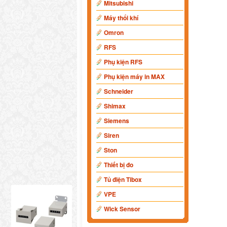
Mitsubishi
Máy thổi khí
Omron
RFS
Phụ kiện RFS
Phụ kiện máy in MAX
Schneider
Shimax
Siemens
Siren
Ston
Thiết bị đo
Tủ điện Tibox
VPE
Wick Sensor