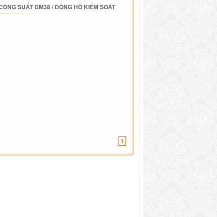
 CÔNG SUẤT DM38
/
ĐỒNG HỒ KIỂM SOÁT
1