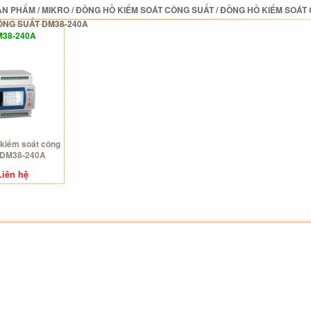
ẢN PHẨM
/
MIKRO
/
ĐỒNG HỒ KIỂM SOÁT CÔNG SUẤT
/
ĐỒNG HỒ KIỂM SOÁT
ÔNG SUẤT DM38-240A
38-240A
kiểm soát công
 DM38-240A
Liên hệ