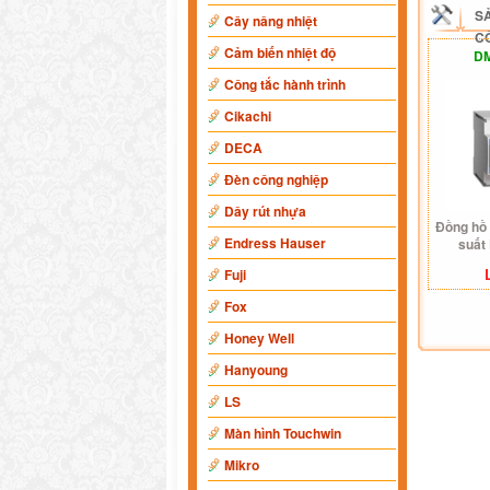
S
Cây nâng nhiệt
C
Cảm biến nhiệt độ
DM
Công tắc hành trình
Cikachi
DECA
Đèn công nghiệp
Dây rút nhựa
Đồng hồ 
Endress Hauser
suất
Fuji
Fox
Honey Well
Hanyoung
LS
Màn hình Touchwin
Mikro